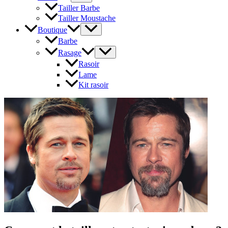
Tailler Barbe
Tailler Moustache
Boutique
Barbe
Rasage
Rasoir
Lame
Kit rasoir