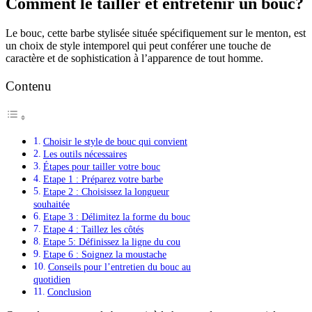
Comment le tailler et entretenir un bouc?
Le bouc, cette barbe stylisée située spécifiquement sur le menton, est
un choix de style intemporel qui peut conférer une touche de
caractère et de sophistication à l’apparence de tout homme.
Contenu
Choisir le style de bouc qui convient
Les outils nécessaires
Étapes pour tailler votre bouc
Etape 1 : Préparez votre barbe
Etape 2 : Choisissez la longueur
souhaitée
Etape 3 : Délimitez la forme du bouc
Etape 4 : Taillez les côtés
Etape 5: Définissez la ligne du cou
Etape 6 : Soignez la moustache
Conseils pour l’entretien du bouc au
quotidien
Conclusion