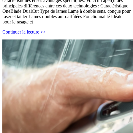
caractéristiques et ses avantages spécifiques. Voici un aperçu des
principales différences entre ces deux technologies : Caractéristique
OneBlade DualCut Type de lames Lame à double sens, conçue pour
raser et tailler Lames doubles auto-affûtées Fonctionnalité Idéale
pour le rasage et
Quelle
Continuer la lecture >>
est
la
différence
entre
la
technologie
Philips
OneBlade
et
DualCut