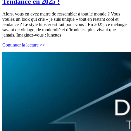
Tendance en 2025 !
Alors, vous en avez marre de ressembler à tout le monde ? Vous
voulez un look qui crie « je suis unique » tout en restant cool et
tendance ? Le style hipster est fait pour vous ! En 2025, ce mélange
savant de vintage, de modernité et d’ironie est plus vivant que
jamais. Imaginez-vous : lunettes
Adoptez
Continuer la lecture >>
le
Hipster
Style
:
10
Astuces
Incontournables
pour
un
Look
Unique
et
Tendance
en
2025
!