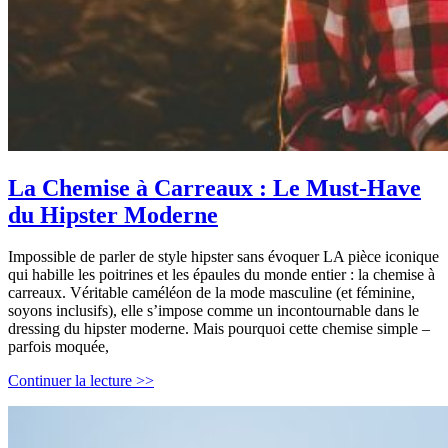
La Chemise à Carreaux : Le Must-Have
du Hipster Moderne
Impossible de parler de style hipster sans évoquer LA pièce iconique
qui habille les poitrines et les épaules du monde entier : la chemise à
carreaux. Véritable caméléon de la mode masculine (et féminine,
soyons inclusifs), elle s’impose comme un incontournable dans le
dressing du hipster moderne. Mais pourquoi cette chemise simple –
parfois moquée,
La
Continuer la lecture >>
Chemise
à
Carreaux