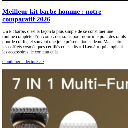
Meilleur kit barbe homme : notre
comparatif 2026
Un kit barbe, c’est la façon la plus simple de se constituer une
routine complète d’un coup : des soins pour nourrir le poil, des outils
pour le coiffer, et souvent une jolie présentation cadeau. Mais entre
les coffrets cosmétiques certifiés et les kits « 11-en-1 » qui empilent
les accessoires, le contenu et la
Meilleur
Continuer la lecture >>
kit
barbe
homme
:
notre
comparatif
2026