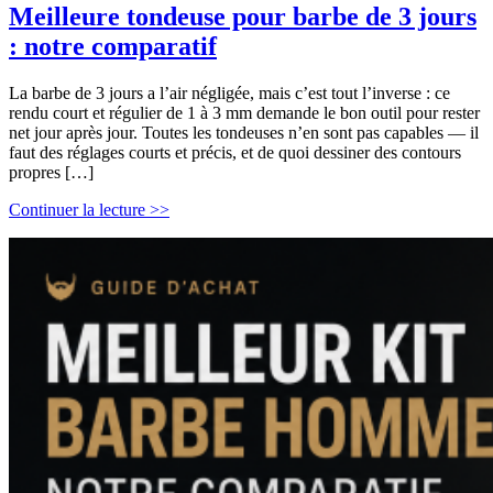
Meilleure tondeuse pour barbe de 3 jours
: notre comparatif
La barbe de 3 jours a l’air négligée, mais c’est tout l’inverse : ce
rendu court et régulier de 1 à 3 mm demande le bon outil pour rester
net jour après jour. Toutes les tondeuses n’en sont pas capables — il
faut des réglages courts et précis, et de quoi dessiner des contours
propres […]
Meilleure
Continuer la lecture >>
tondeuse
pour
barbe
de
3
jours
:
notre
comparatif