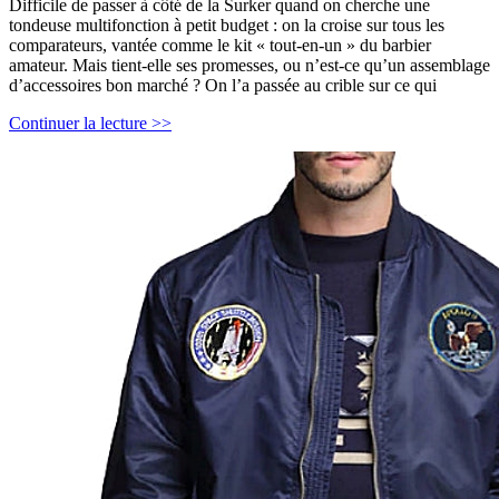
Difficile de passer à côté de la Surker quand on cherche une
tondeuse multifonction à petit budget : on la croise sur tous les
comparateurs, vantée comme le kit « tout-en-un » du barbier
amateur. Mais tient-elle ses promesses, ou n’est-ce qu’un assemblage
d’accessoires bon marché ? On l’a passée au crible sur ce qui
Surker
Continuer la lecture >>
7-
en-
1
:
notre
test
complet
de
la
tondeuse
multifonction