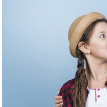
:
Le
Must-
Have
du
Hipster
Moderne