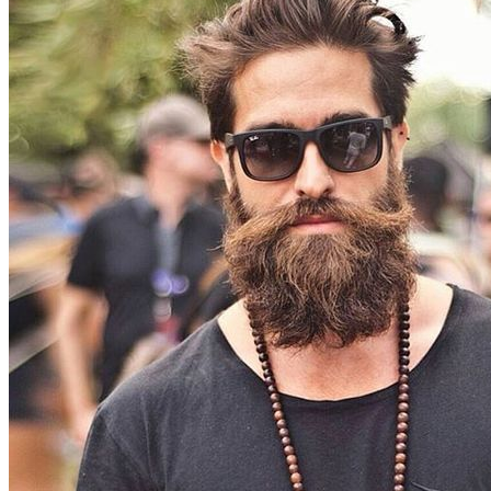
:
Créez
une
Tenue
Unique
en
5
Étapes