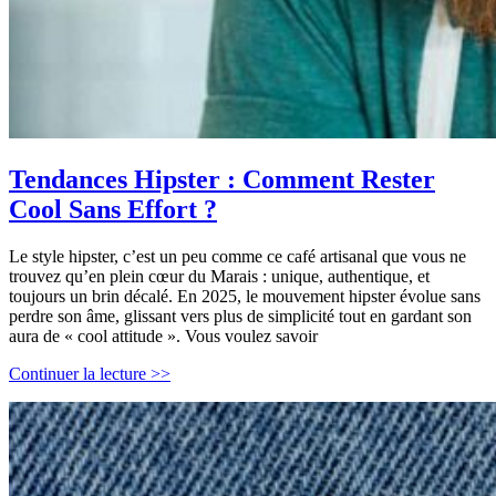
Tendances Hipster : Comment Rester
Cool Sans Effort ?
Le style hipster, c’est un peu comme ce café artisanal que vous ne
trouvez qu’en plein cœur du Marais : unique, authentique, et
toujours un brin décalé. En 2025, le mouvement hipster évolue sans
perdre son âme, glissant vers plus de simplicité tout en gardant son
aura de « cool attitude ». Vous voulez savoir
Tendances
Continuer la lecture >>
Hipster
:
Comment
Rester
Cool
Sans