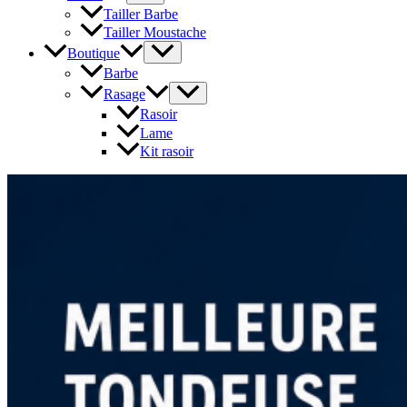
Tailler Barbe
Tailler Moustache
Boutique
Barbe
Rasage
Rasoir
Lame
Kit rasoir