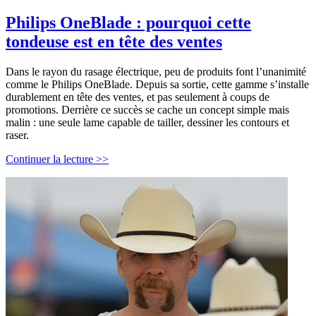
Philips OneBlade : pourquoi cette
tondeuse est en tête des ventes
Dans le rayon du rasage électrique, peu de produits font l’unanimité
comme le Philips OneBlade. Depuis sa sortie, cette gamme s’installe
durablement en tête des ventes, et pas seulement à coups de
promotions. Derrière ce succès se cache un concept simple mais
malin : une seule lame capable de tailler, dessiner les contours et
raser.
Philips
Continuer la lecture >>
OneBlade
:
pourquoi
cette
tondeuse
est
en
tête
des
ventes