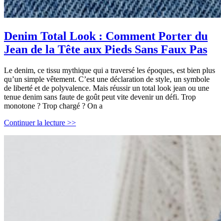
Denim Total Look : Comment Porter du
Jean de la Tête aux Pieds Sans Faux Pas
Le denim, ce tissu mythique qui a traversé les époques, est bien plus
qu’un simple vêtement. C’est une déclaration de style, un symbole
de liberté et de polyvalence. Mais réussir un total look jean ou une
tenue denim sans faute de goût peut vite devenir un défi. Trop
monotone ? Trop chargé ? On a
Denim
Continuer la lecture >>
Total
Look
:
Comment
Porter
du
Jean
de
la
Tête
aux