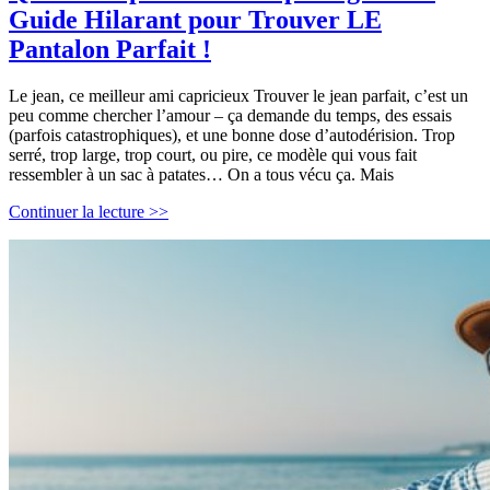
Guide Hilarant pour Trouver LE
Pantalon Parfait !
Le jean, ce meilleur ami capricieux Trouver le jean parfait, c’est un
peu comme chercher l’amour – ça demande du temps, des essais
(parfois catastrophiques), et une bonne dose d’autodérision. Trop
serré, trop large, trop court, ou pire, ce modèle qui vous fait
ressembler à un sac à patates… On a tous vécu ça. Mais
Quel
Continuer la lecture >>
Jean
pour
Ma
Morphologie
?
Le
Guide
Hilarant
pour
Trouver
LE
Pantalon
Parfait
!