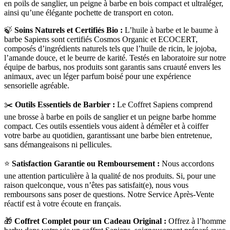
en poils de sanglier, un peigne à barbe en bois compact et ultraléger,
ainsi qu’une élégante pochette de transport en coton.
🍃
Soins Naturels et Certifiés Bio :
L’huile à barbe et le baume à
barbe Sapiens sont certifiés Cosmos Organic et ECOCERT,
composés d’ingrédients naturels tels que l’huile de ricin, le jojoba,
l’amande douce, et le beurre de karité. Testés en laboratoire sur notre
équipe de barbus, nos produits sont garantis sans cruauté envers les
animaux, avec un léger parfum boisé pour une expérience
sensorielle agréable.
✂️
Outils Essentiels de Barbier :
Le Coffret Sapiens comprend
une brosse à barbe en poils de sanglier et un peigne barbe homme
compact. Ces outils essentiels vous aident à démêler et à coiffer
votre barbe au quotidien, garantissant une barbe bien entretenue,
sans démangeaisons ni pellicules.
⭐️
Satisfaction Garantie ou Remboursement :
Nous accordons
une attention particulière à la qualité de nos produits. Si, pour une
raison quelconque, vous n’êtes pas satisfait(e), nous vous
remboursons sans poser de questions. Notre Service Après-Vente
réactif est à votre écoute en français.
🎁
Coffret Complet pour un Cadeau Original :
Offrez à l’homme