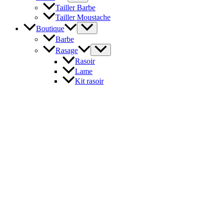
Tailler Barbe
Tailler Moustache
Boutique
Barbe
Rasage
Rasoir
Lame
Kit rasoir