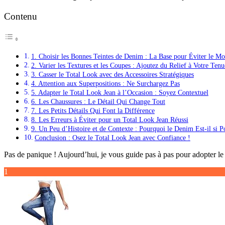
Contenu
1. Choisir les Bonnes Teintes de Denim : La Base pour Éviter le
2. Varier les Textures et les Coupes : Ajoutez du Relief à Votre Tenu
3. Casser le Total Look avec des Accessoires Stratégiques
4. Attention aux Superpositions : Ne Surchargez Pas
5. Adapter le Total Look Jean à l’Occasion : Soyez Contextuel
6. Les Chaussures : Le Détail Qui Change Tout
7. Les Petits Détails Qui Font la Différence
8. Les Erreurs à Éviter pour un Total Look Jean Réussi
9. Un Peu d’Histoire et de Contexte : Pourquoi le Denim Est-il si P
Conclusion : Osez le Total Look Jean avec Confiance !
Pas de panique ! Aujourd’hui, je vous guide pas à pas pour adopter le 
1