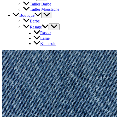
Tailler Barbe
Tailler Moustache
Boutique
Barbe
Rasage
Rasoir
Lame
Kit rasoir