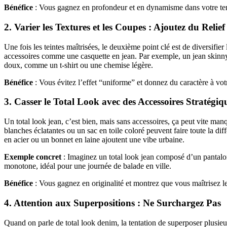
Bénéfice
: Vous gagnez en profondeur et en dynamisme dans votre tenue
2. Varier les Textures et les Coupes : Ajoutez du Relie
Une fois les teintes maîtrisées, le deuxième point clé est de diversifi
accessoires comme une casquette en jean. Par exemple, un jean skinny 
doux, comme un t-shirt ou une chemise légère.
Bénéfice
: Vous évitez l’effet “uniforme” et donnez du caractère à vo
3. Casser le Total Look avec des Accessoires Stratégiq
Un total look jean, c’est bien, mais sans accessoires, ça peut vite man
blanches éclatantes ou un sac en toile coloré peuvent faire toute la d
en acier ou un bonnet en laine ajoutent une vibe urbaine.
Exemple concret
: Imaginez un total look jean composé d’un pantalon
monotone, idéal pour une journée de balade en ville.
Bénéfice
: Vous gagnez en originalité et montrez que vous maîtrisez les
4. Attention aux Superpositions : Ne Surchargez Pas
Quand on parle de total look denim, la tentation de superposer plusieur