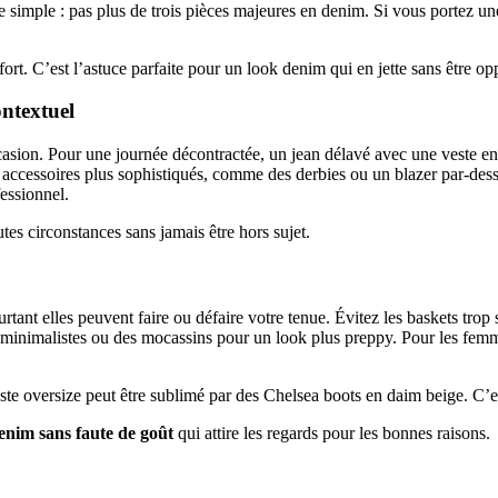
 simple : pas plus de trois pièces majeures en denim. Si vous portez une 
fort. C’est l’astuce parfaite pour un look denim qui en jette sans être op
ontextuel
occasion. Pour une journée décontractée, un jean délavé avec une veste e
es accessoires plus sophistiqués, comme des derbies ou un blazer par-d
essionnel.
tes circonstances sans jamais être hors sujet.
tant elles peuvent faire ou défaire votre tenue. Évitez les baskets trop 
minimalistes ou des mocassins pour un look plus preppy. Pour les femme
ste oversize peut être sublimé par des Chelsea boots en daim beige. C’e
enim sans faute de goût
qui attire les regards pour les bonnes raisons.