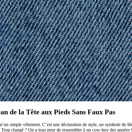
n de la Tête aux Pieds Sans Faux Pas
qu’un simple vêtement. C’est une déclaration de style, un symbole de li
 Trop chargé ? On a tous peur de ressembler à un cow-boy des années 90