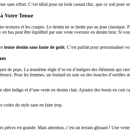
 sans effort. C’est idéal pour un look casual chic, que ce soit pour une
f à Votre Tenue
er les textures et les coupes. Le denim ne se limite pas au jean classiqu
en bas peut être équilibré par une veste oversize en denim brut. Si vou
tre
tenue denim sans faute de goût
. C’est parfait pour personnaliser v
ues
quer de peps. La troisième règle d’or est d’intégrer des éléments qui vi
ifférence. Pour les femmes, un foulard en soie ou des boucles d’oreille
 slim indigo et d’une veste en denim clair. Ajoutez des boots en cuir c
 codes du style sans en faire trop.
s pièces est grande. Mais attention, c’est un terrain glissant ! Une ves