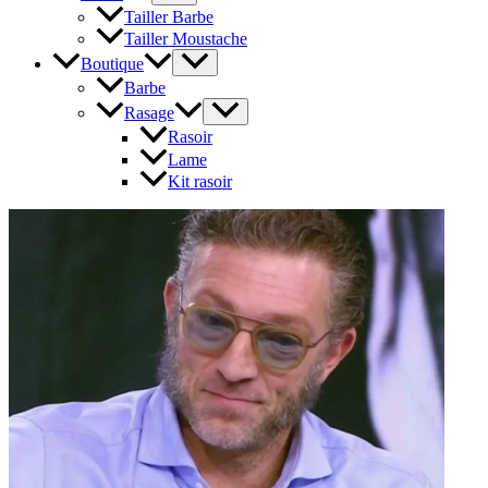
Tailler Barbe
Tailler Moustache
Boutique
Barbe
Rasage
Rasoir
Lame
Kit rasoir