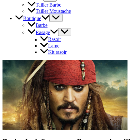
Tailler Barbe
Tailler Moustache
Boutique
Barbe
Rasage
Rasoir
Lame
Kit rasoir